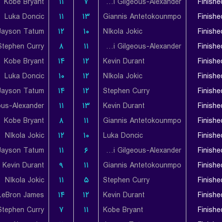
Kobe Bryant
۱۱
۷
Shai Gilgeous-Alexander
Finishe
Luka Doncic
۱۱
۱۳
Giannis Antetokounmpo
Finishe
Jayson Tatum
۱۲
۱۰
NIkola Jokic
Finishe
Stephen Curry
۸
۱۱
Shai Gilgeous-Alexander
Finishe
Kobe Bryant
۱۴
۱۲
Kevin Durant
Finishe
Luka Doncic
۱۰
۱۲
NIkola Jokic
Finishe
Jayson Tatum
۱۴
۱۲
Stephen Curry
Finishe
۱۱
۱۳
Kevin Durant
Finishe
Kobe Bryant
۸
۱۱
Giannis Antetokounmpo
Finishe
NIkola Jokic
۱۲
۱۰
Luka Doncic
Finishe
Jayson Tatum
۱۱
۶
Shai Gilgeous-Alexander
Finishe
Kevin Durant
۹
۱۱
Giannis Antetokounmpo
Finishe
NIkola Jokic
۱۱
۵
Stephen Curry
Finishe
LeBron James
۱۴
۱۲
Kevin Durant
Finishe
Stephen Curry
۷
۱۱
Kobe Bryant
Finishe