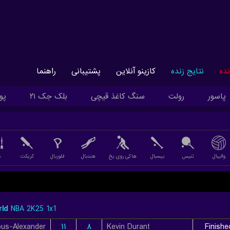
ده
نتایج زنده
کازینو آنلاین
پشتیبانی
راهنما
پاسور
رولت
سنگ کاغذ قیچی
بلک جک ۲۱
پو
والیبال
تنیس
بیسبال
هاکی روی یخ
هندبال
فلوربال
کریکت
د
ld
NBA 2K25 1x1
۱۱
۸
Kevin Durant
Finishe