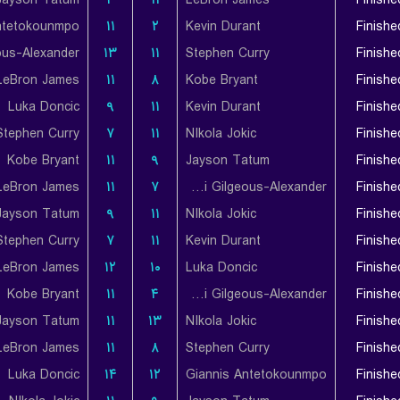
Jayson Tatum
۳
۱۱
LeBron James
Finishe
ntetokounmpo
۱۱
۲
Kevin Durant
Finishe
۱۳
۱۱
Stephen Curry
Finishe
LeBron James
۱۱
۸
Kobe Bryant
Finishe
Luka Doncic
۹
۱۱
Kevin Durant
Finishe
Stephen Curry
۷
۱۱
NIkola Jokic
Finishe
Kobe Bryant
۱۱
۹
Jayson Tatum
Finishe
LeBron James
۱۱
۷
Shai Gilgeous-Alexander
Finishe
Jayson Tatum
۹
۱۱
NIkola Jokic
Finishe
Stephen Curry
۷
۱۱
Kevin Durant
Finishe
LeBron James
۱۲
۱۰
Luka Doncic
Finishe
Kobe Bryant
۱۱
۴
Shai Gilgeous-Alexander
Finishe
Jayson Tatum
۱۱
۱۳
NIkola Jokic
Finishe
LeBron James
۱۱
۸
Stephen Curry
Finishe
Luka Doncic
۱۴
۱۲
Giannis Antetokounmpo
Finishe