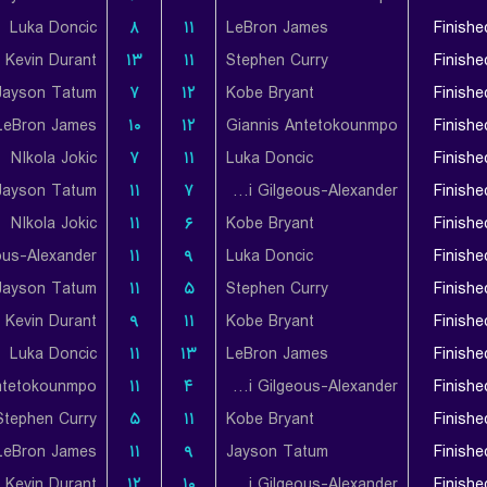
Luka Doncic
۸
۱۱
LeBron James
Finishe
Kevin Durant
۱۳
۱۱
Stephen Curry
Finishe
Jayson Tatum
۷
۱۲
Kobe Bryant
Finishe
LeBron James
۱۰
۱۲
Giannis Antetokounmpo
Finishe
NIkola Jokic
۷
۱۱
Luka Doncic
Finishe
Jayson Tatum
۱۱
۷
Shai Gilgeous-Alexander
Finishe
NIkola Jokic
۱۱
۶
Kobe Bryant
Finishe
۱۱
۹
Luka Doncic
Finishe
Jayson Tatum
۱۱
۵
Stephen Curry
Finishe
Kevin Durant
۹
۱۱
Kobe Bryant
Finishe
Luka Doncic
۱۱
۱۳
LeBron James
Finishe
ntetokounmpo
۱۱
۴
Shai Gilgeous-Alexander
Finishe
Stephen Curry
۵
۱۱
Kobe Bryant
Finishe
LeBron James
۱۱
۹
Jayson Tatum
Finishe
Kevin Durant
۱۲
۱۰
Shai Gilgeous-Alexander
Finishe