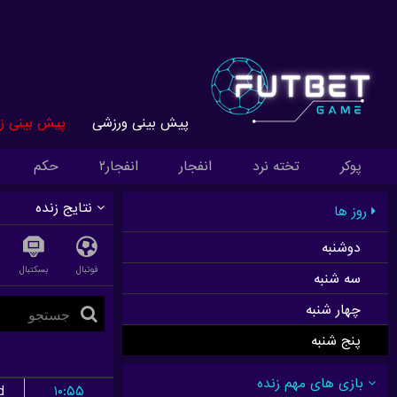
پیش بینی ورزشی
پیش بینی زن
پوکر
تخته نرد
انفجار
انفجار۲
حکم
نتایج زنده
روز ها
دوشنبه
فوتبال
بسکتبال
سه شنبه
چهار شنبه
پنج شنبه
d
۱۰:۵۵