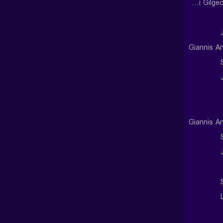
Shai Gilgeous-Alexander
Giannis A
Giannis A