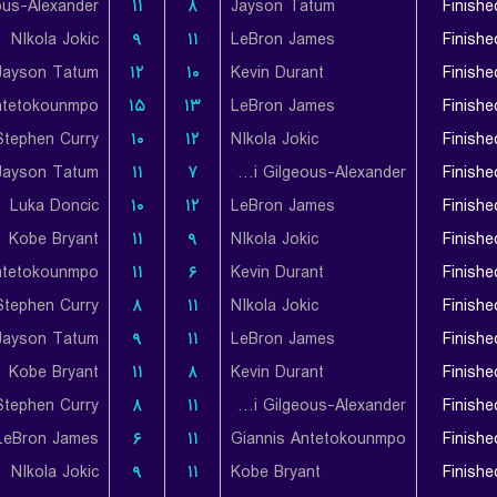
۱۱
۸
Jayson Tatum
Finishe
NIkola Jokic
۹
۱۱
LeBron James
Finishe
Jayson Tatum
۱۲
۱۰
Kevin Durant
Finishe
ntetokounmpo
۱۵
۱۳
LeBron James
Finishe
Stephen Curry
۱۰
۱۲
NIkola Jokic
Finishe
Jayson Tatum
۱۱
۷
Shai Gilgeous-Alexander
Finishe
Luka Doncic
۱۰
۱۲
LeBron James
Finishe
Kobe Bryant
۱۱
۹
NIkola Jokic
Finishe
ntetokounmpo
۱۱
۶
Kevin Durant
Finishe
Stephen Curry
۸
۱۱
NIkola Jokic
Finishe
Jayson Tatum
۹
۱۱
LeBron James
Finishe
Kobe Bryant
۱۱
۸
Kevin Durant
Finishe
Stephen Curry
۸
۱۱
Shai Gilgeous-Alexander
Finishe
LeBron James
۶
۱۱
Giannis Antetokounmpo
Finishe
NIkola Jokic
۹
۱۱
Kobe Bryant
Finishe