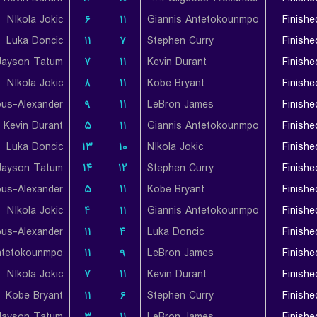
NIkola Jokic
۶
۱۱
Giannis Antetokounmpo
Finishe
Luka Doncic
۱۱
۷
Stephen Curry
Finishe
Jayson Tatum
۷
۱۱
Kevin Durant
Finishe
NIkola Jokic
۸
۱۱
Kobe Bryant
Finishe
۹
۱۱
LeBron James
Finishe
Kevin Durant
۵
۱۱
Giannis Antetokounmpo
Finishe
Luka Doncic
۱۳
۱۰
NIkola Jokic
Finishe
Jayson Tatum
۱۴
۱۲
Stephen Curry
Finishe
۵
۱۱
Kobe Bryant
Finishe
NIkola Jokic
۴
۱۱
Giannis Antetokounmpo
Finishe
۱۱
۴
Luka Doncic
Finishe
ntetokounmpo
۱۱
۹
LeBron James
Finishe
NIkola Jokic
۷
۱۱
Kevin Durant
Finishe
Kobe Bryant
۱۱
۶
Stephen Curry
Finishe