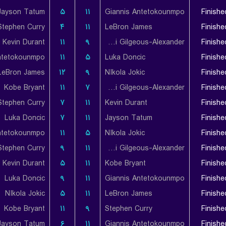
Jayson Tatum
۵
۱۱
Giannis Antetokounmpo
Finishe
Stephen Curry
۴
۱۱
LeBron James
Finishe
Kevin Durant
۱۱
۹
Shai Gilgeous-Alexander
Finishe
ntetokounmpo
۱۱
۵
Luka Doncic
Finishe
LeBron James
۱۲
۹
NIkola Jokic
Finishe
Kobe Bryant
۱۱
۷
Shai Gilgeous-Alexander
Finishe
Stephen Curry
۷
۱۱
Kevin Durant
Finishe
Luka Doncic
۷
۱۱
Jayson Tatum
Finishe
ntetokounmpo
۱۱
۵
NIkola Jokic
Finishe
Stephen Curry
۹
۱۱
Shai Gilgeous-Alexander
Finishe
Kevin Durant
۵
۱۱
Kobe Bryant
Finishe
Luka Doncic
۹
۱۱
Giannis Antetokounmpo
Finishe
NIkola Jokic
۵
۱۱
LeBron James
Finishe
Kobe Bryant
۱۱
۹
Stephen Curry
Finishe
Jayson Tatum
۶
۱۱
Giannis Antetokounmpo
Finishe