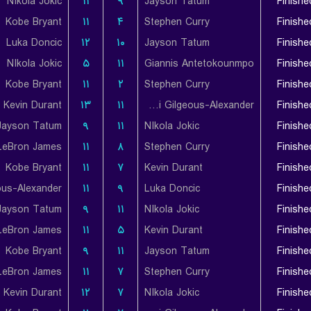
NIkola Jokic
۱۱
۹
Jayson Tatum
Finishe
Kobe Bryant
۱۱
۴
Stephen Curry
Finishe
Luka Doncic
۱۲
۱۰
Jayson Tatum
Finishe
NIkola Jokic
۵
۱۱
Giannis Antetokounmpo
Finishe
Kobe Bryant
۱۱
۲
Stephen Curry
Finishe
Kevin Durant
۱۳
۱۱
Shai Gilgeous-Alexander
Finishe
Jayson Tatum
۹
۱۱
NIkola Jokic
Finishe
LeBron James
۱۱
۸
Stephen Curry
Finishe
Kobe Bryant
۱۱
۷
Kevin Durant
Finishe
۱۱
۹
Luka Doncic
Finishe
Jayson Tatum
۹
۱۱
NIkola Jokic
Finishe
LeBron James
۱۱
۵
Kevin Durant
Finishe
Kobe Bryant
۹
۱۱
Jayson Tatum
Finishe
LeBron James
۱۱
۷
Stephen Curry
Finishe
Kevin Durant
۱۲
۷
NIkola Jokic
Finishe